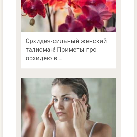
Орхидея-сильный женский
талисман! Приметы про
орхидею в …