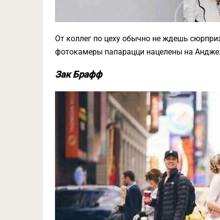
От коллег по цеху обычно не ждешь сюрпризо
фотокамеры папарацци нацелены на Андже
Зак Брафф