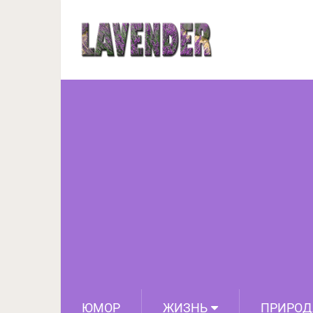
20 знаменитостей, кот
е
ЮМОР
ЖИЗНЬ
ПРИРОД