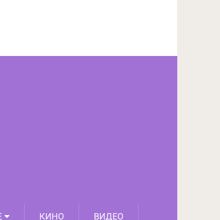
ПОДЕЛИТЬСЯ НА FACEBOOK
СЛЕДУЮЩИЙ ПОСТ
Е
КИНО
ВИДЕО