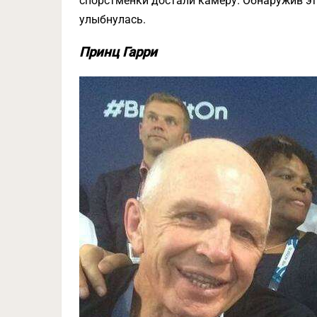
спорстменки достали камеру. Обнаружив это
улыбнулась.
Принц Гарри