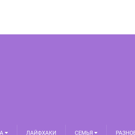
орые ворвались в чужой кадр и сделали
го незабываемым
А
ЛАЙФХАКИ
СЕМЬЯ
РАЗНО