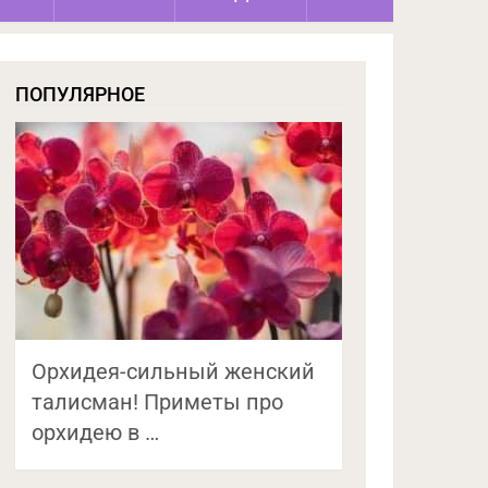
ПОПУЛЯРНОЕ
Орхидея-сильный женский
талисман! Приметы про
орхидею в …