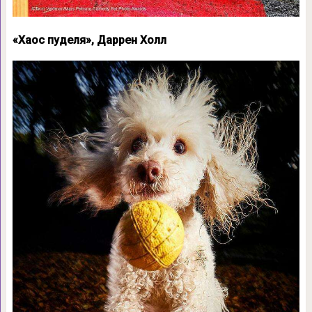
«Хаос пуделя», Даррен Холл