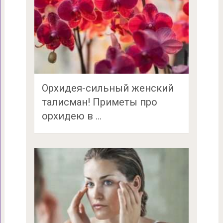
Орхидея-сильный женский
талисман! Приметы про
орхидею в …