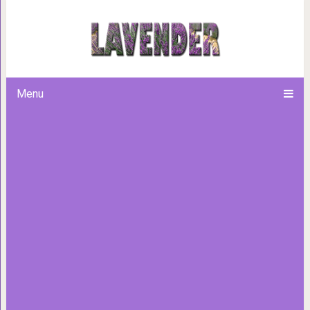
20 увлекательных фактов о
расскажут о них кое-что неиз
Menu