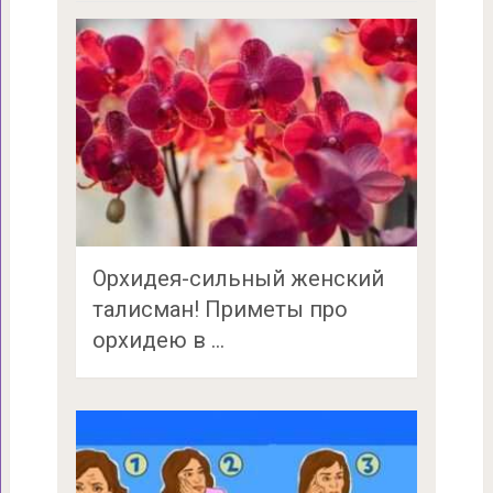
Орхидея-сильный женский
талисман! Приметы про
орхидею в …