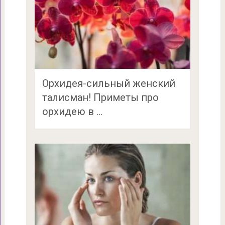
Орхидея-сильный женский
талисман! Приметы про
орхидею в …