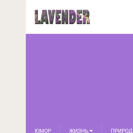
19 удивительных фото
некоторые ве
ЮМОР
ЖИЗНЬ
ПРИРОД