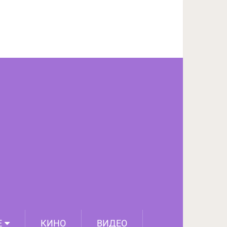
ПОДЕЛИТЬСЯ НА FACEBOOK
СЛЕДУЮЩИЙ ПОСТ
Е
КИНО
ВИДЕО