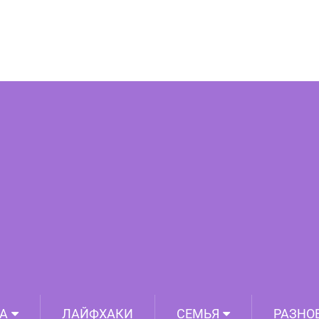
графий, которые покажут, как огромны
щи по сравнению с человеком
А
ЛАЙФХАКИ
СЕМЬЯ
РАЗНО