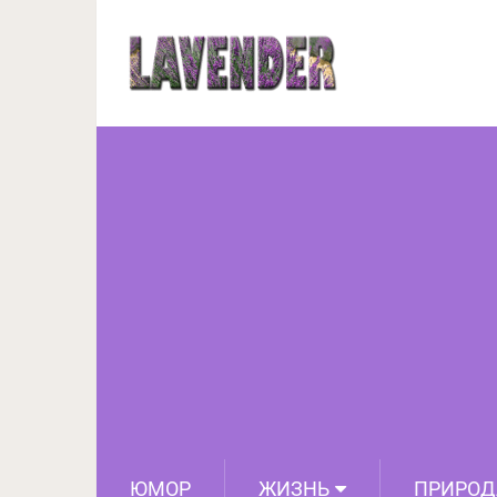
18 смешных фотографи
передают дурашл
ЮМОР
ЖИЗНЬ
ПРИРОД