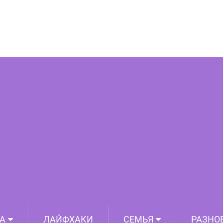
й собак и котов, которые очень точно
ивость наших любимых питомцев
А
ЛАЙФХАКИ
СЕМЬЯ
РАЗНО