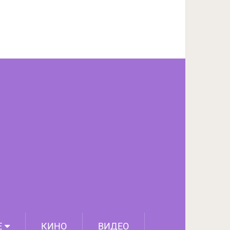
ПОДЕЛИТЬСЯ НА FACEBOOK
СЛЕДУЮЩИЙ ПОСТ
Е
КИНО
ВИДЕО