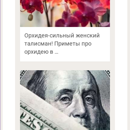
Орхидея-сильный женский
талисман! Приметы про
орхидею в …