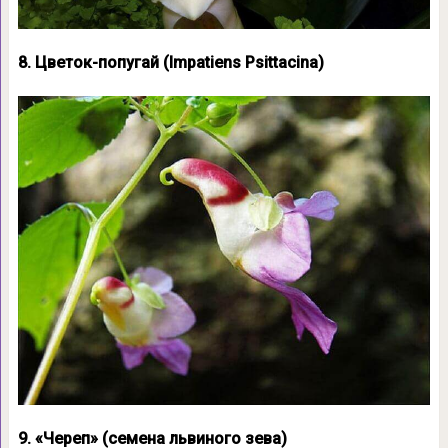
8. Цветок-попугай (Impatiens Psittacina)
9. «Череп» (семена львиного зева)