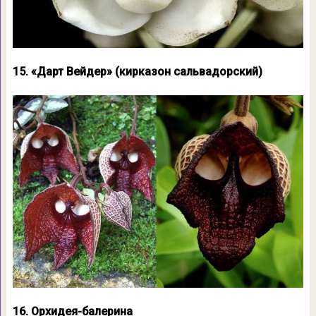
15. «Дарт Вейдер» (кирказон сальвадорский)
16. Орхидея-балерина