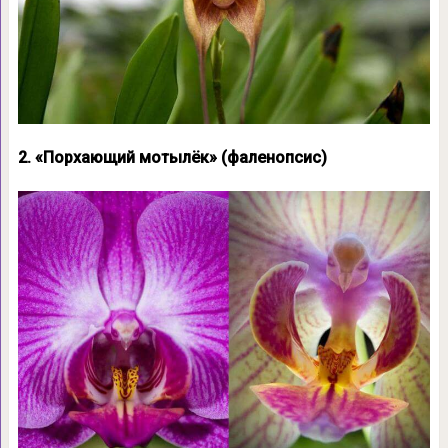
2. «Порхающий мотылёк» (фаленопсис)