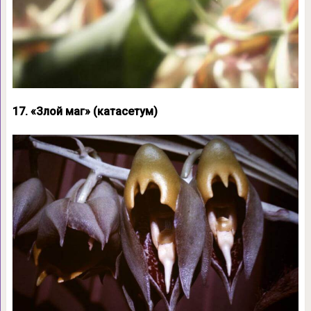
17. «Злой маг» (катасетум)