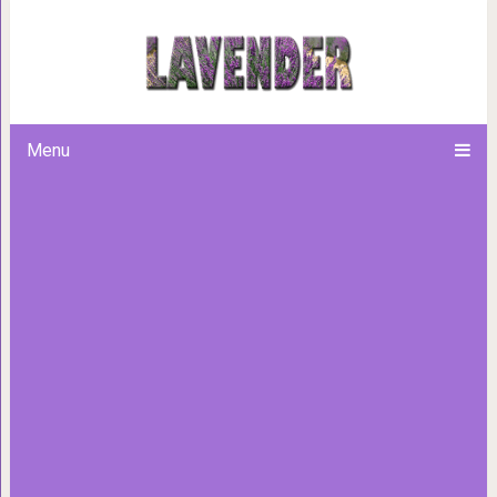
17 фотографий котиков, для к
главное счас
Menu