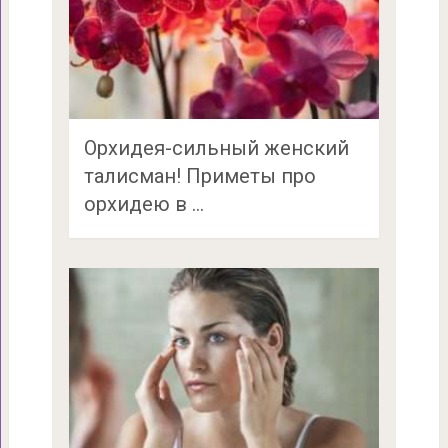
Орхидея-сильный женский
талисман! Приметы про
орхидею в …