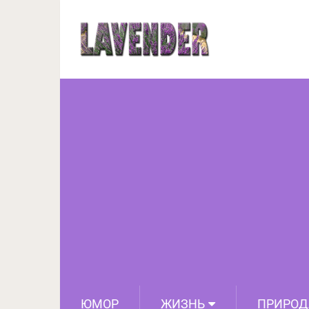
16 случаев, когда гр
чистоты, и т
ЮМОР
ЖИЗНЬ
ПРИРОД