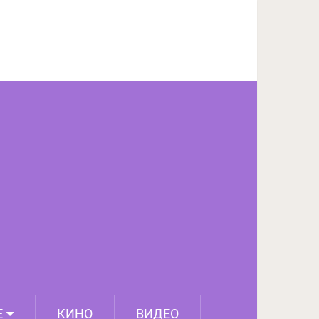
ПОДЕЛИТЬСЯ НА FACEBOOK
СЛЕДУЮЩИЙ ПОСТ
Е
КИНО
ВИДЕО