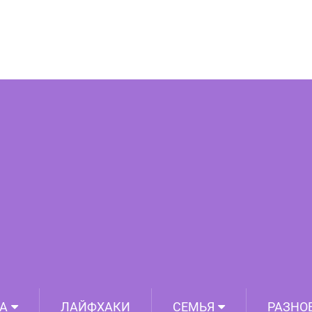
язные вещи попадали в руки любителям
е возвращали им былой блеск
А
ЛАЙФХАКИ
СЕМЬЯ
РАЗНО