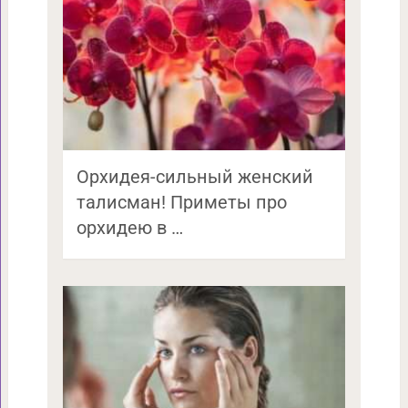
Орхидея-сильный женский
талисман! Приметы про
орхидею в …