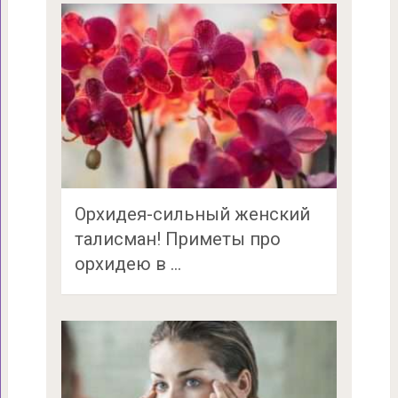
Орхидея-сильный женский
талисман! Приметы про
орхидею в …