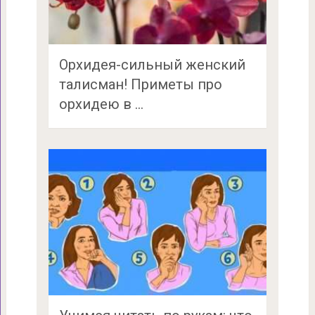
Орхидея-сильный женский
талисман! Приметы про
орхидею в …