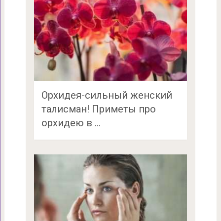
Орхидея-сильный женский
талисман! Приметы про
орхидею в …