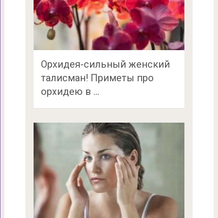
Орхидея-сильный женский
талисман! Приметы про
орхидею в …