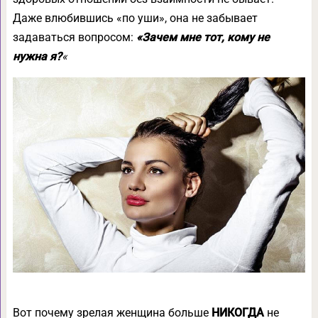
Даже влюбившись «по уши», она не забывает
задаваться вопросом:
«Зачем мне тот, кому не
нужна я?
«
Вот почему зрелая женщина больше
НИКОГДА
не