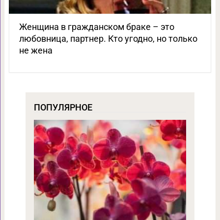
Женщина в гражданском браке – это
любовница, партнер. Кто угодно, но только
не жена
ПОПУЛЯРНОЕ