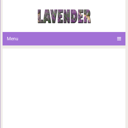
15 вещей, которые зрелая жен
Menu