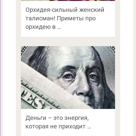
Орхидея-сильный женский
талисман! Приметы про
орхидею в …
Деньги – это энергия,
которая не приходит …