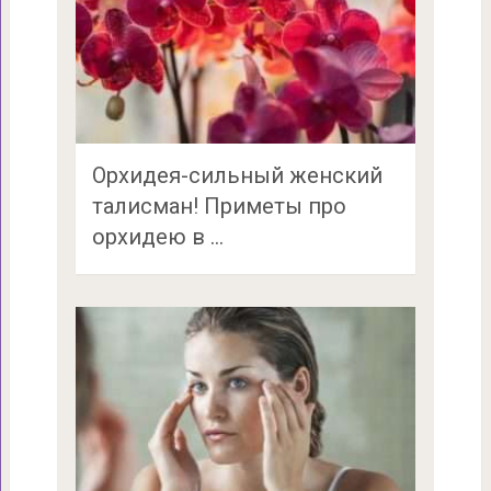
Орхидея-сильный женский
талисман! Приметы про
орхидею в …