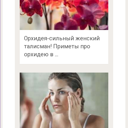
Орхидея-сильный женский
талисман! Приметы про
орхидею в …