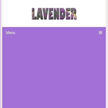
15 случаев, когда нео
головоломками для людей,
предназ
Menu