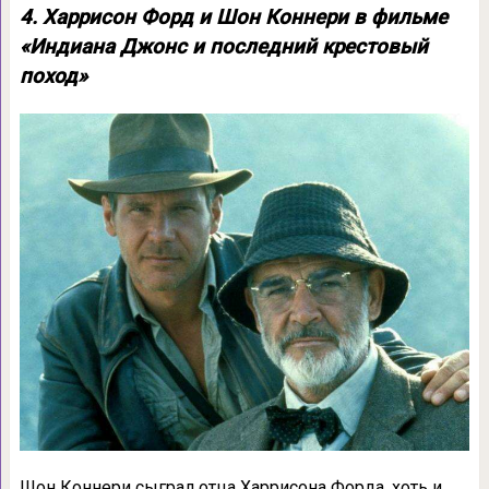
4. Харрисон Форд и Шон Коннери в фильме
«Индиана Джонс и последний крестовый
поход»
Шон Коннери сыграл отца Харрисона Форда, хоть и