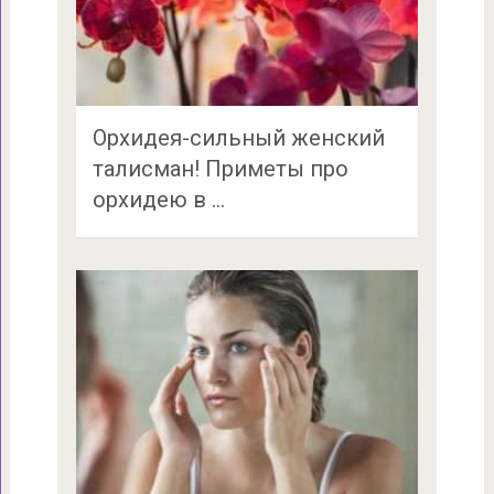
Орхидея-сильный женский
талисман! Приметы про
орхидею в …