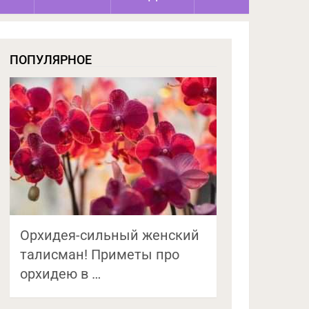
ПОПУЛЯРНОЕ
Орхидея-сильный женский
талисман! Приметы про
орхидею в …