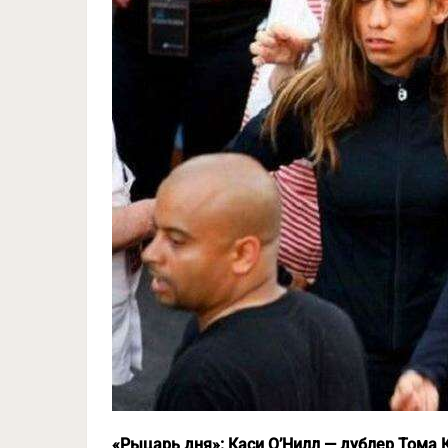
«Рыцарь дня»: Каси О’Нилл — дублер Тома 