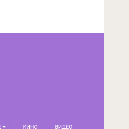
ПОДЕЛИТЬСЯ НА FACEBOOK
СЛЕДУЮЩИЙ ПОСТ
Е
КИНО
ВИДЕО