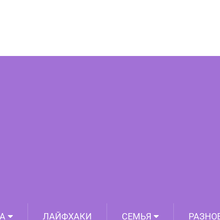
которых фильмы не были бы такими
зрелищными
А
ЛАЙФХАКИ
СЕМЬЯ
РАЗНО