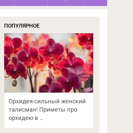
ПОПУЛЯРНОЕ
Орхидея-сильный женский
талисман! Приметы про
орхидею в …