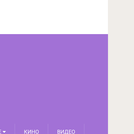
ПОДЕЛИТЬСЯ НА FACEBOOK
СЛЕДУЮЩИЙ ПОСТ
Е
КИНО
ВИДЕО