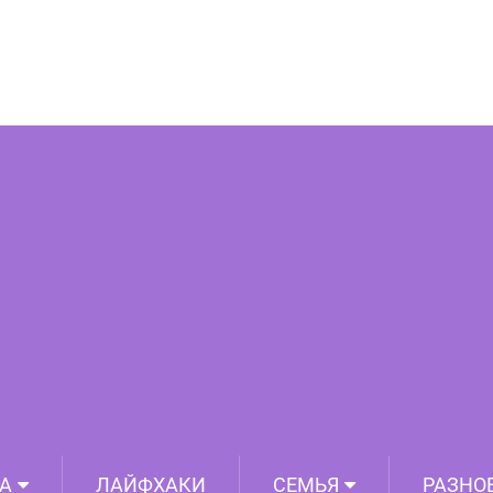
аз перед сном ребенку, имеющих
целяющий эффект
А
ЛАЙФХАКИ
СЕМЬЯ
РАЗНО