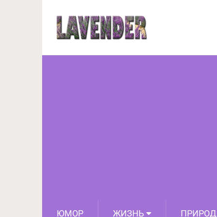
12 волшебных фр
ис
ЮМОР
ЖИЗНЬ
ПРИРОД