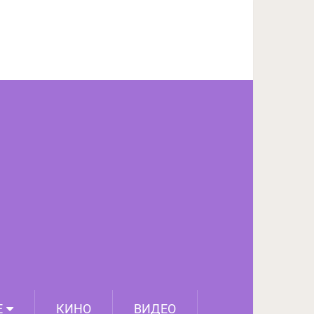
ПОДЕЛИТЬСЯ НА FACEBOOK
СЛЕДУЮЩИЙ ПОСТ
Е
КИНО
ВИДЕО