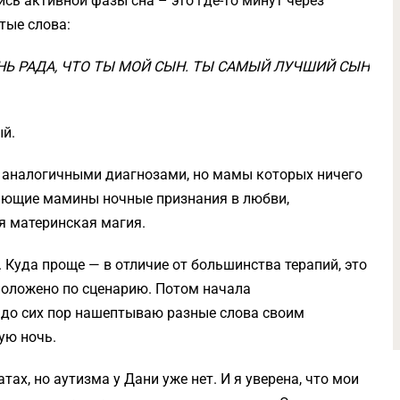
ись активной фазы сна – это где-то минут через
тые слова:
ЕНЬ РАДА, ЧТО ТЫ МОЙ СЫН. ТЫ САМЫЙ ЛУЧШИЙ СЫН
ый.
с аналогичными диагнозами, но мамы которых ничего
ающие мамины ночные признания в любви,
я материнская магия.
 Куда проще — в отличие от большинства терапий, это
 положено по сценарию. Потом начала
я до сих пор нашептываю разные слова своим
ую ночь.
ах, но аутизма у Дани уже нет. И я уверена, что мои