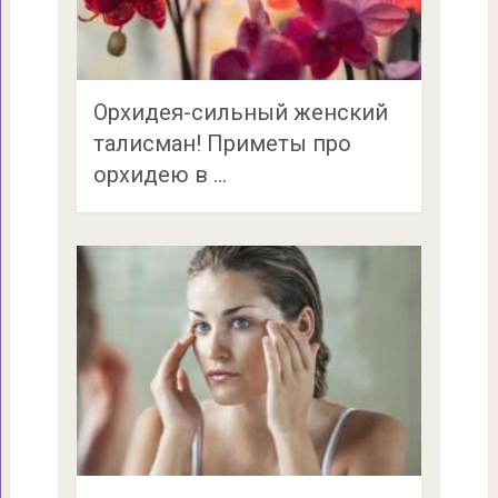
Орхидея-сильный женский
талисман! Приметы про
орхидею в …