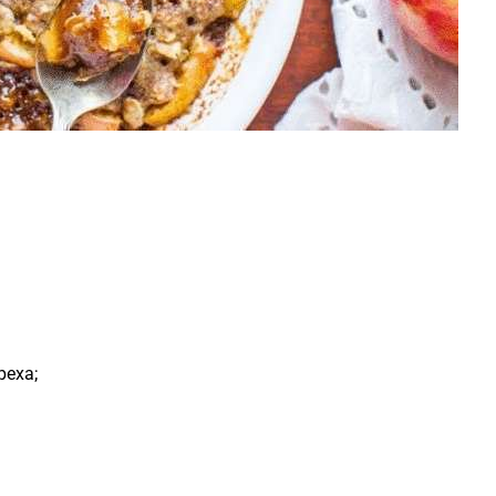
реха;