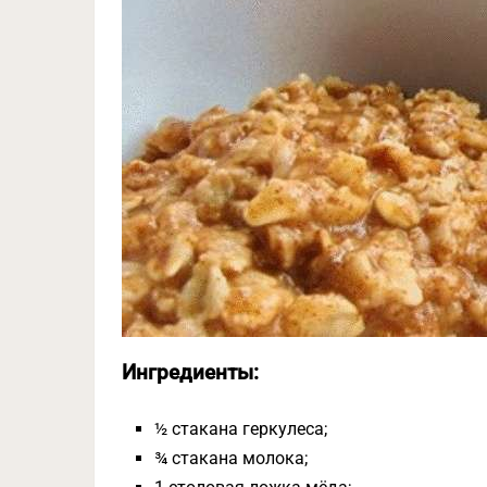
Ингредиенты:
½ стакана геркулеса;
¾ стакана молока;