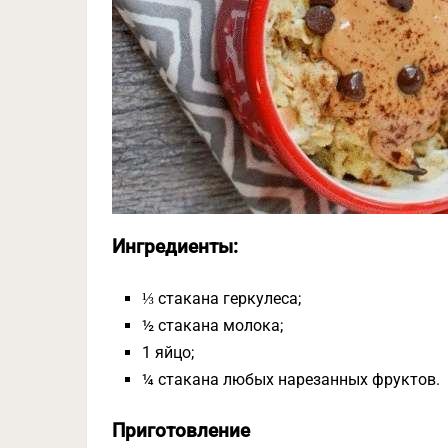
Ингредиенты:
⅓ стакана геркулеса;
½ стакана молока;
1 яйцо;
¼ стакана любых нарезанных фруктов.
Приготовление