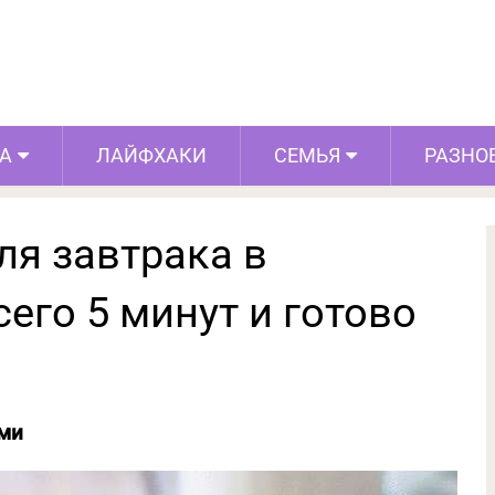
 завтрака в микроволновке: всего 5
минут и готово
А
ЛАЙФХАКИ
СЕМЬЯ
РАЗНО
ля завтрака в
его 5 минут и готово
ами