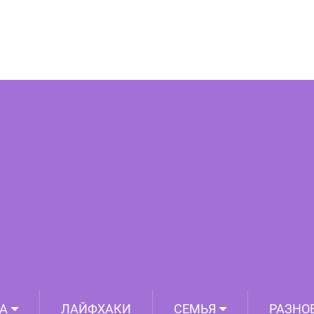
едений искусства последнего времени
А
ЛАЙФХАКИ
СЕМЬЯ
РАЗНО