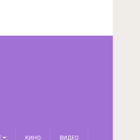
ПОДЕЛИТЬСЯ НА FACEBOOK
СЛЕДУЮЩИЙ ПОСТ
Е
КИНО
ВИДЕО