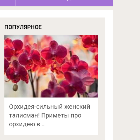
ПОПУЛЯРНОЕ
Орхидея-сильный женский
талисман! Приметы про
орхидею в …