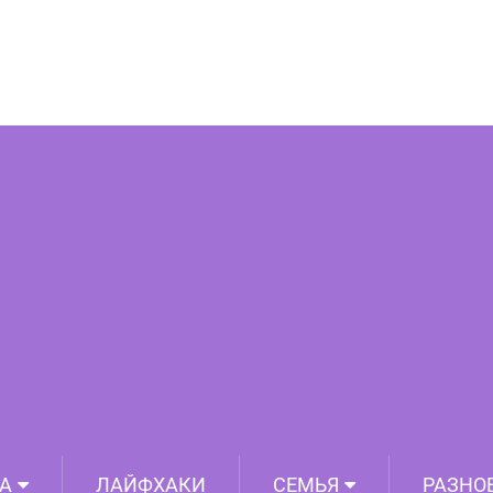
людьми среднего класса и богатыми
А
ЛАЙФХАКИ
СЕМЬЯ
РАЗНО