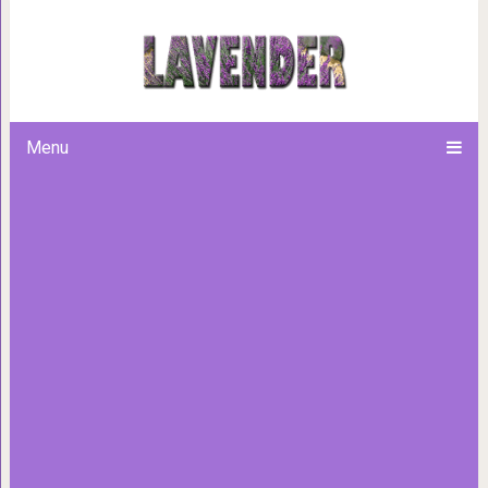
10 остроумных комедий для те
Menu