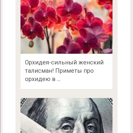
Орхидея-сильный женский
талисман! Приметы про
орхидею в …